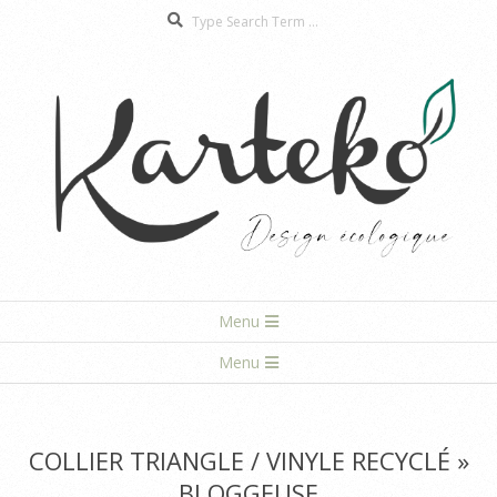
Search
Skip
to
content
Karteko
Primary
Menu
Navigation
Secondary
Menu
Menu
Navigation
Menu
COLLIER TRIANGLE / VINYLE RECYCLÉ »
BLOGGEUSE