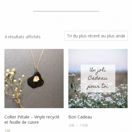
Trié
4 résultats affichés
du
plus
récent
au
plus
ancien
Collier Pétale – Vinyle recyclé
Bon Cadeau
et feuille de cuivre
Plage
20
€
–
100
€
28
€