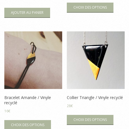
de
Ce
CHOIX DES OPTIONS
prix :
produit
AJOUTER AU PANIER
20€
a
à
plusieur
100€
variation
Les
options
peuvent
être
choisies
sur
la
page
Bracelet Amande / Vinyle
Collier Triangle / Vinyle recyclé
du
recyclé
28
€
produit
16
€
Ce
Ce
CHOIX DES OPTIONS
produit
CHOIX DES OPTIONS
produit