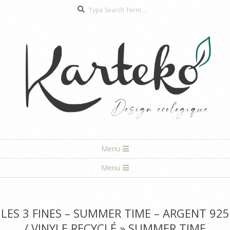
Search
Skip
to
content
Karteko
Primary
Menu
Navigation
Secondary
Menu
Menu
Navigation
Menu
LES 3 FINES – SUMMER TIME – ARGENT 925
/ VINYLE RECYCLÉ »
SUMMER TIME